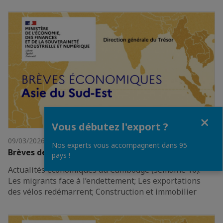
Fermer
Vous débutez l'export ?
09/03/2026
Nos experts vous accompagnent dans 95
Brèves de l'ASEAN 6 mars 2026
pays !
Actualités économiques du Cambodge (semaine 10):
Les migrants face à l’endettement; Les exportations
des vélos redémarrent; Construction et immobilier