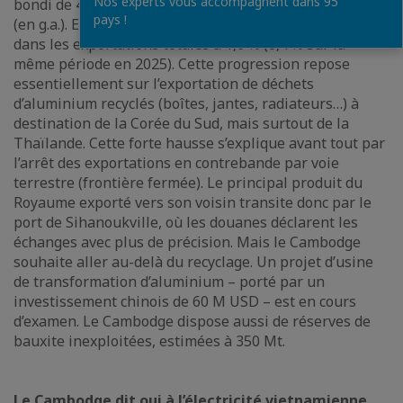
Nos experts vous accompagnent dans 95
bondi de 431 % sur les quatre premiers mois de l’année
pays !
(en g.a.). Elles ont atteint 180 M USD, portant leur part
dans les exportations totales à 1,6 % (0,4 % sur la
même période en 2025). Cette progression repose
essentiellement sur l’exportation de déchets
d’aluminium recyclés (boîtes, jantes, radiateurs…) à
destination de la Corée du Sud, mais surtout de la
Thaïlande. Cette forte hausse s’explique avant tout par
l’arrêt des exportations en contrebande par voie
terrestre (frontière fermée). Le principal produit du
Royaume exporté vers son voisin transite donc par le
port de Sihanoukville, où les douanes déclarent les
échanges avec plus de précision. Mais le Cambodge
souhaite aller au-delà du recyclage. Un projet d’usine
de transformation d’aluminium – porté par un
investissement chinois de 60 M USD – est en cours
d’examen. Le Cambodge dispose aussi de réserves de
bauxite inexploitées, estimées à 350 Mt.
Le Cambodge dit oui à l’électricité vietnamienne