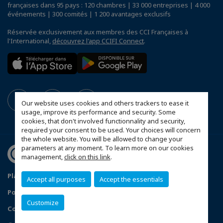
françaises dans 95 pays : 120 chambres | 33 000 entreprises | 4 000
événements | 300 comités | 1 200 avantages exclusifs
Réservée exclusivement aux membres des CCI Françaises à
l'International,
découvrez l'app CCIFI Connect
.
Our website uses cookies and others trackers to ease it
usage, improve its performance and security. Some
cookies, that don't involved functionnality and security,
required your consent to be used. Your choices will concern
the whole website. You will be allowed to change your
parameters at any moment. To learn more on our cookies
management,
click on this link
.
Plan du site
Mentions légales
Accept all purposes
Accept the essentials
Politique de confidentialité
FAQ
Customize
Configurer vos préférences cookies