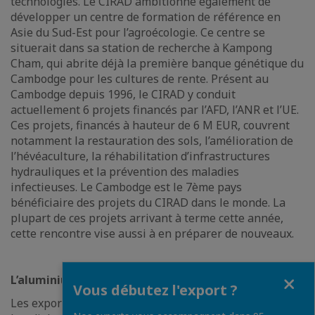
technologies. Le CIRAD ambitionne également de
développer un centre de formation de référence en
Asie du Sud-Est pour l’agroécologie. Ce centre se
situerait dans sa station de recherche à Kampong
Cham, qui abrite déjà la première banque génétique du
Cambodge pour les cultures de rente. Présent au
Cambodge depuis 1996, le CIRAD y conduit
actuellement 6 projets financés par l’AFD, l’ANR et l’UE.
Ces projets, financés à hauteur de 6 M EUR, couvrent
notamment la restauration des sols, l’amélioration de
l’hévéaculture, la réhabilitation d’infrastructures
hydrauliques et la prévention des maladies
infectieuses. Le Cambodge est le 7ème pays
bénéficiaire des projets du CIRAD dans le monde. La
plupart de ces projets arrivant à terme cette année,
cette rencontre vise aussi à en préparer de nouveaux.
Fermer
L’aluminium, nouveau filon d’exportation ?
Vous débutez l'export ?
Les exportations cambodgiennes d’aluminium ont