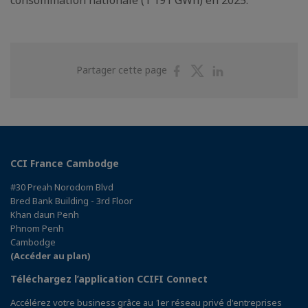
consommation nationale (1 191 GWh) en 2025.
Partager
Partager
Partager
Partager cette page
sur
sur
sur
Facebook
Twitter
Linkedin
CCI France Cambodge
#30 Preah Norodom Blvd
Bred Bank Building - 3rd Floor
Khan daun Penh
Phnom Penh
Cambodge
(Accéder au plan)
Téléchargez l’application CCIFI Connect
Accélérez votre business grâce au 1er réseau privé d'entreprises