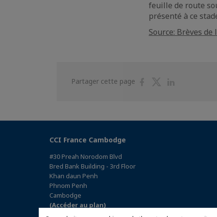
feuille de route s
présenté à ce stad
Source: Brèves de 
Partager
Partager
Partager
Partager cette page
sur
sur
sur
Facebook
Twitter
Linkedin
CCI France Cambodge
#30 Preah Norodom Blvd
Bred Bank Building - 3rd Floor
Khan daun Penh
Phnom Penh
Cambodge
(Accéder au plan)