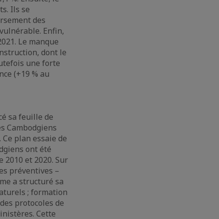
s. Ils se
oursement des
vulnérable. Enfin,
 2021. Le manque
nstruction, dont le
tefois une forte
ance (+19 % au
é sa feuille de
 des Cambodgiens
. Ce plan essaie de
dgiens ont été
e 2010 et 2020. Sur
res préventives –
ume a structuré sa
aturels ; formation
n des protocoles de
inistères. Cette