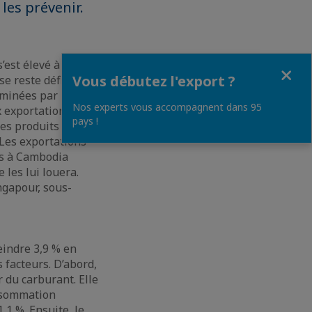
 les prévenir.
’est élevé à 357 M
Fermer
Vous débutez l'export ?
e reste déficitaire
ominées par le
Nos experts vous accompagnent dans 95
x exportations
pays !
les produits
Les exportations
és à Cambodia
les lui louera.
ngapour, sous-
eindre 3,9 % en
s facteurs. D’abord,
r du carburant. Elle
onsommation
,1 %. Ensuite, le