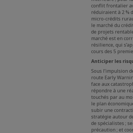
conflit frontalier 
réduiraient à 2 % 
micro-crédits rura
le marché du crédi
de projets rentabl
marché est en corr
résilience, qui s’a
cours des 5 premie
Anticiper les risq
Sous l’impulsion d
route Early Warnin
face aux catastroph
répondre à une réa
touchés par au moi
le plan économique
subir une contracti
stratégie autour de
de spécialistes ; s
précaution ; et co