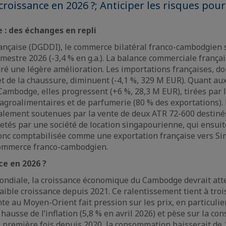
 croissance en 2026 ?; Anticiper les risques pour
: des échanges en repli
ançaise (DGDDI), le commerce bilatéral franco-cambodgien s
mestre 2026 (-3,4 % en g.a.). La balance commerciale français
ré une légère amélioration. Les importations françaises, d
 et de la chaussure, diminuent (-4,1 %, 329 M EUR). Quant au
 Cambodge, elles progressent (+6 %, 28,3 M EUR), tirées par 
groalimentaires et de parfumerie (80 % des exportations). 
galement soutenues par la vente de deux ATR 72-600 destin
tés par une société de location singapourienne, qui ensuite 
onc comptabilisée comme une exportation française vers Si
commerce franco-cambodgien.
ce en 2026 ?
ondiale, la croissance économique du Cambodge devrait att
faible croissance depuis 2021. Ce ralentissement tient à troi
te au Moyen-Orient fait pression sur les prix, en particulie
hausse de l’inflation (5,8 % en avril 2026) et pèse sur la c
a première fois depuis 2020, la consommation baisserait de 1