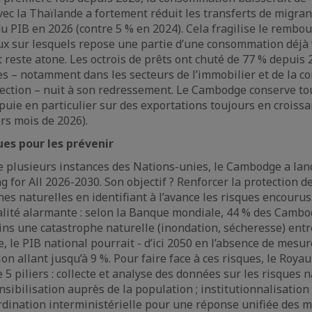
avec la Thaïlande a fortement réduit les transferts de migrant
du PIB en 2026 (contre 5 % en 2024). Cela fragilise le remb
ux sur lesquels repose une partie d’une consommation déjà 
t reste atone. Les octrois de prêts ont chuté de 77 % depuis
es – notamment dans les secteurs de l’immobilier et de la co
ection – nuit à son redressement. Le Cambodge conserve tou
ppuie en particulier sur des exportations toujours en croiss
rs mois de 2026).
ues pour les prévenir
e plusieurs instances des Nations-unies, le Cambodge a lanc
g for All 2026-2030. Son objectif ? Renforcer la protection
es naturelles en identifiant à l’avance les risques encourus
lité alarmante : selon la Banque mondiale, 44 % des Cambo
ns une catastrophe naturelle (inondation, sécheresse) entr
, le PIB national pourrait - d’ici 2050 en l’absence de mesu
on allant jusqu’à 9 %. Pour faire face à ces risques, le Roya
 5 piliers : collecte et analyse des données sur les risques n
ensibilisation auprès de la population ; institutionnalisatio
ordination interministérielle pour une réponse unifiée des m