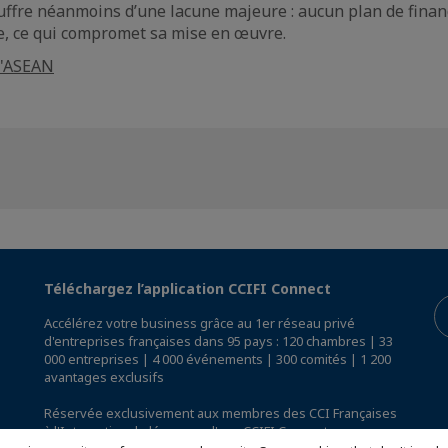
ouffre néanmoins d’une lacune majeure : aucun plan de finan
e, ce qui compromet sa mise en œuvre.
l'ASEAN
Téléchargez l’application CCIFI Connect
Accélérez votre business grâce au 1er réseau privé
d'entreprises françaises dans 95 pays : 120 chambres | 33
000 entreprises | 4 000 événements | 300 comités | 1 200
avantages exclusifs
Réservée exclusivement aux membres des CCI Françaises
à l'International,
découvrez l'app CCIFI Connect
.