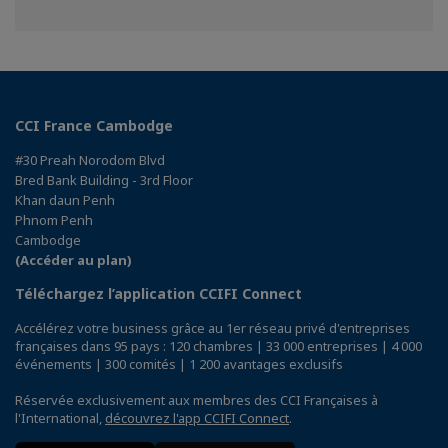
sur
sur
sur
Facebook
Twitter
Linkedin
CCI France Cambodge
#30 Preah Norodom Blvd
Bred Bank Building - 3rd Floor
Khan daun Penh
Phnom Penh
Cambodge
(Accéder au plan)
Téléchargez l’application CCIFI Connect
Accélérez votre business grâce au 1er réseau privé d'entreprises
françaises dans 95 pays : 120 chambres | 33 000 entreprises | 4 000
événements | 300 comités | 1 200 avantages exclusifs
Réservée exclusivement aux membres des CCI Françaises à
l'International,
découvrez l'app CCIFI Connect
.