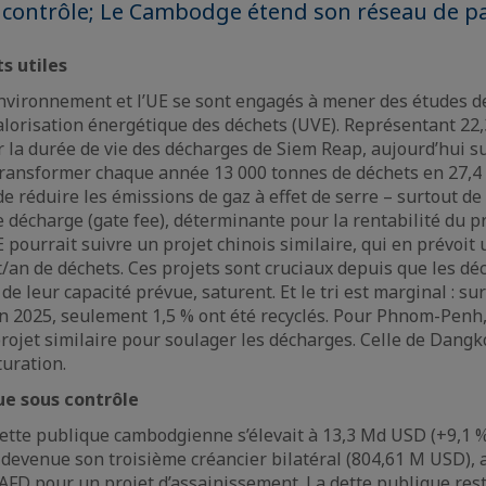
 contrôle; Le Cambodge étend son réseau de p
s utiles
environnement et l’UE se sont engagés à mener des études de
valorisation énergétique des déchets (UVE). Représentant 22
r la durée de vie des décharges de Siem Reap, aujourd’hui s
transformer chaque année 13 000 tonnes de déchets en 27,4
de réduire les émissions de gaz à effet de serre – surtout d
e décharge (gate fee), déterminante pour la rentabilité du pr
E pourrait suivre un projet chinois similaire, qui en prévoit
 t/an de déchets. Ces projets sont cruciaux depuis que les d
de leur capacité prévue, saturent. Et le tri est marginal : sur
en 2025, seulement 1,5 % ont été recyclés. Pour Phnom-Penh
rojet similaire pour soulager les décharges. Celle de Dangk
turation.
ue sous contrôle
dette publique cambodgienne s’élevait à 13,3 Md USD (+9,1 % 
t devenue son troisième créancier bilatéral (804,61 M USD), 
’AFD pour un projet d’assainissement. La dette publique res