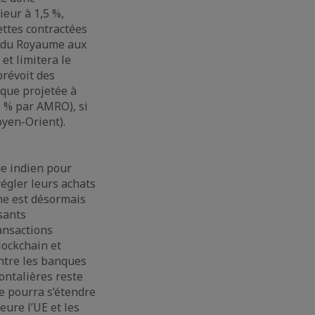
ieur à 1,5 %,
ttes contractées
ès du Royaume aux
et limitera le
prévoit des
ique projetée à
1 % par AMRO), si
oyen-Orient).
e indien pour
égler leurs achats
me est désormais
ssants
ansactions
lockchain et
entre les banques
ontalières reste
ne pourra s’étendre
eure l’UE et les