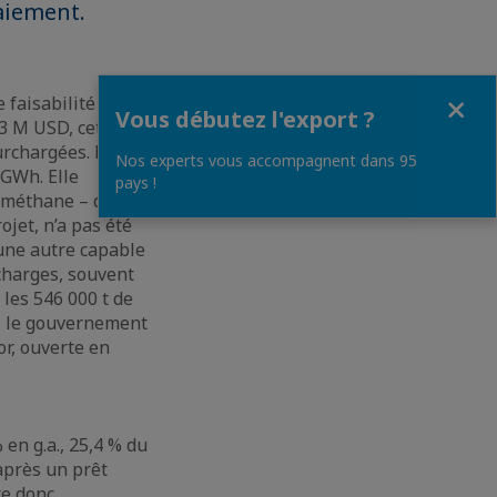
aiement.
Fermer
 faisabilité sur un
Vous débutez l'export ?
,3 M USD, cette
urchargées. L’UVE
Nos experts vous accompagnent dans 95
 GWh. Elle
pays !
e méthane – de 25
ojet, n’a pas été
 une autre capable
écharges, souvent
 les 546 000 t de
, le gouvernement
or, ouverte en
en g.a., 25,4 % du
après un prêt
te donc