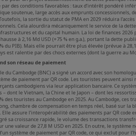
par des conditions favorables : taux d’intérêt pondéré infér
ique soutenue, large accès aux emprunts concessionnels, de
 Toutefois, la sortie du statut de PMA en 2029 réduira l’acc
nnels. Cela alourdira mécaniquement le service de la dette 
frastructures et du capital humain. La loi de finances 2026 
hausse à 2,16 Md USD (+75 % en g.a.), portant la dette publ
% du PIB). Mais elle pourrait être plus élevée (prévue à 28,
ays est ralentie par des chocs externes (dont la guerre au M
nd son réseau de paiement
le du Cambodge (BNC) a signé un accord avec son homologu
tème de paiement par QR code. Les touristes peuvent ainsi r
çants cambodgiens via leur application bancaire. Ce systè
 – dont le Vietnam, la Chine et le Japon – dont les ressorti
 % des touristes au Cambodge en 2025. Au Cambodge, ces tr
ong, chambre de compensation en temps réel, basé sur la b
. Elle assure l’interopérabilité des paiements par QR code 
ré sa croissance rapide, le volume des transactions transfr
our une valeur de 27,8 M USD en 2025. En outre, le système 
d’un système de paiement par QR code, ce qui exclut pour l’h