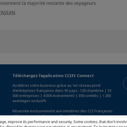
roviennent la majorité restante des voyageurs.
l'ASEAN
Téléchargez l’application CCIFI Connect
Accélérez votre business grâce au 1er réseau privé
d'entreprises françaises dans 95 pays : 120 chambres | 33
000 entreprises | 4 000 événements | 300 comités | 1 200
avantages exclusifs
Réservée exclusivement aux membres des CCI Françaises
à l'International,
découvrez l'app CCIFI Connect
.
age, improve its performance and security. Some cookies, that don't involv
ill be allowed to change your parameters at any moment. To learn more on