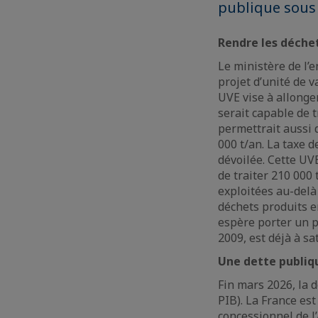
publique sous
Rendre les déchet
Le ministère de l’
projet d’unité de 
UVE vise à allonge
serait capable de 
permettrait aussi 
000 t/an. La taxe d
dévoilée. Cette UV
de traiter 210 000
exploitées au-delà 
déchets produits 
espère porter un p
2009, est déjà à sa
Une dette publiq
Fin mars 2026, la 
PIB). La France es
concessionnel de l