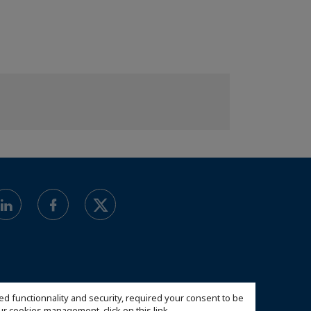
ed functionnality and security, required your consent to be
 our cookies management,
click on this link
.