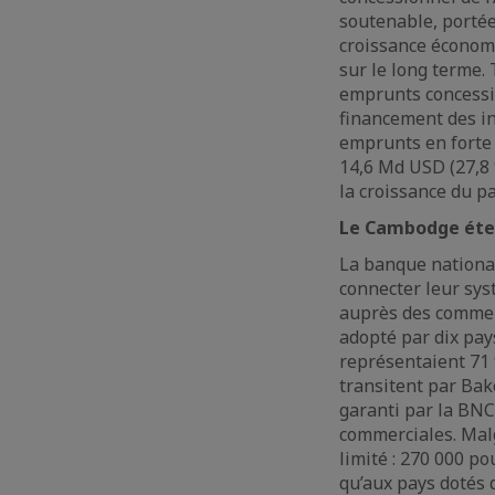
soutenable, portée 
croissance économ
sur le long terme.
emprunts concessio
financement des in
emprunts en forte 
14,6 Md USD (27,8 
la croissance du p
Le Cambodge éte
La banque nationa
connecter leur sys
auprès des commer
adopté par dix pays
représentaient 71
transitent par Bak
garanti par la BNC
commerciales. Malg
limité : 270 000 p
qu’aux pays dotés 