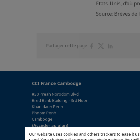
Etats-Unis, d’où p
Source:
Brèves de 
Partager
Partager
Partager
Partager cette page
sur
sur
sur
Facebook
Twitter
Linkedin
CCI France Cambodge
#30 Preah Norodom Blvd
Bred Bank Building - 3rd Floor
Khan daun Penh
Phnom Penh
Cambodge
(Accéder au plan)
Our website uses cookies and others trackers to ease it us
used. Your choices will concern the whole website. You w