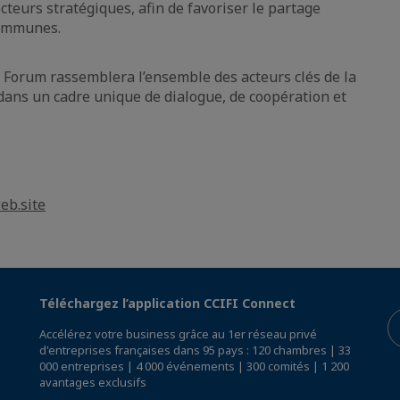
teurs stratégiques, afin de favoriser le partage
communes.
le Forum rassemblera l’ensemble des acteurs clés de la
ans un cadre unique de dialogue, de coopération et
eb.site
Téléchargez l’application CCIFI Connect
Accélérez votre business grâce au 1er réseau privé
d'entreprises françaises dans 95 pays : 120 chambres | 33
000 entreprises | 4 000 événements | 300 comités | 1 200
avantages exclusifs