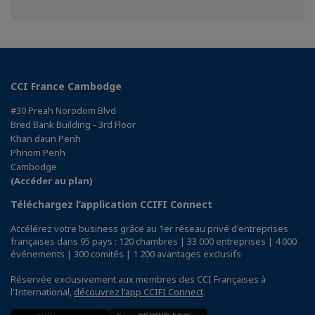
sur
sur
sur
Facebook
Twitter
Linkedin
CCI France Cambodge
#30 Preah Norodom Blvd
Bred Bank Building - 3rd Floor
Khan daun Penh
Phnom Penh
Cambodge
(Accéder au plan)
Téléchargez l’application CCIFI Connect
Accélérez votre business grâce au 1er réseau privé d'entreprises
françaises dans 95 pays : 120 chambres | 33 000 entreprises | 4 000
événements | 300 comités | 1 200 avantages exclusifs
Réservée exclusivement aux membres des CCI Françaises à
l'International,
découvrez l'app CCIFI Connect
.