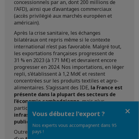
concessionnels par an, dont 200 millions de
l’AFD), ainsi que d’avantages commerciaux
(accès privilégié aux marchés européen et
américain).
Après la crise sanitaire, les échanges
bilatéraux ont repris même si le contexte
international n’est pas favorable. Malgré tout,
les exportations françaises progressent de
31 % en 2023 (à 171 M€) et devraient encore
progresser en 2024. Nos importations, en léger
repli, s’établissent à 1,2 Md€ et restent
concentrées sur les produits textiles et agro-
alimentaires. S’agissant des IDE,
la France est
présente dans la plupart des secteurs de
l’économie cambodgienne
, mais plus
Fermer
particulièrement dans l’
énergie, les
Vous débutez l'export ?
infrastructures (transports, travaux
publics) et le tourisme.
Nos experts vous accompagnent dans 95
pays !
Outre les filiales de grands groupes, l’existence
d’un
tissu dynamique d’entreprises des