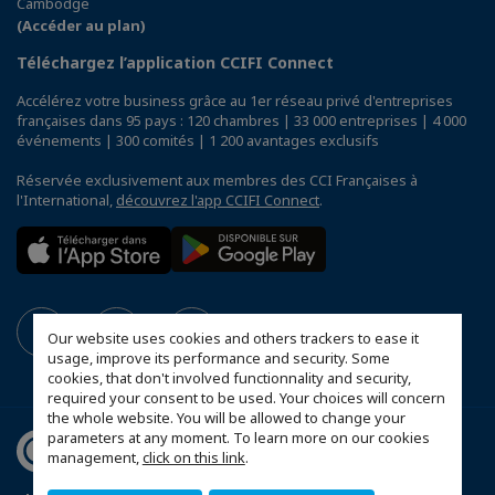
Cambodge
(Accéder au plan)
Téléchargez l’application CCIFI Connect
Accélérez votre business grâce au 1er réseau privé d'entreprises
françaises dans 95 pays : 120 chambres | 33 000 entreprises | 4 000
événements | 300 comités | 1 200 avantages exclusifs
Réservée exclusivement aux membres des CCI Françaises à
l'International,
découvrez l'app CCIFI Connect
.
Our website uses cookies and others trackers to ease it
usage, improve its performance and security. Some
cookies, that don't involved functionnality and security,
required your consent to be used. Your choices will concern
the whole website. You will be allowed to change your
parameters at any moment. To learn more on our cookies
management,
click on this link
.