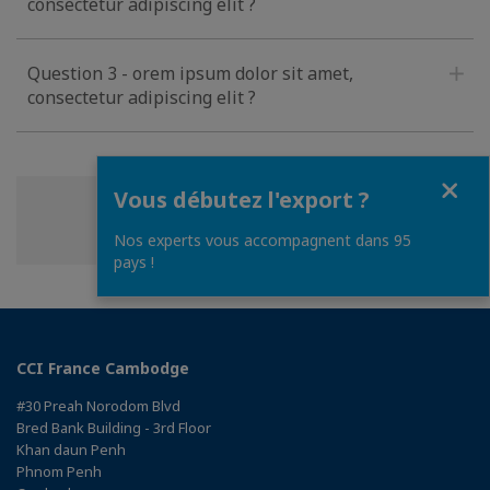
consectetur adipiscing elit ?
Question 3 - orem ipsum dolor sit amet,
consectetur adipiscing elit ?
Fermer
Vous débutez l'export ?
Partager
Partager
Partager
Partager cette page
sur
sur
sur
Nos experts vous accompagnent dans 95
Facebook
Twitter
Linkedin
pays !
CCI France Cambodge
#30 Preah Norodom Blvd
Bred Bank Building - 3rd Floor
Khan daun Penh
Phnom Penh