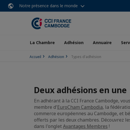
Notre présence dans le monde
La Chambre
Adhésion
Annuaire
Serv
Accueil
Adhésion
Types d'adhésion
Deux adhésions en une
En adhérant à la CCI France Cambodge, vo
membre d'
EuroCham Cambodia
, la fédérat
commerce européennes au Cambodge, et bén
offerts par les deux chambres. Découvrez le
dans l'onglet
Avantages Membres
!