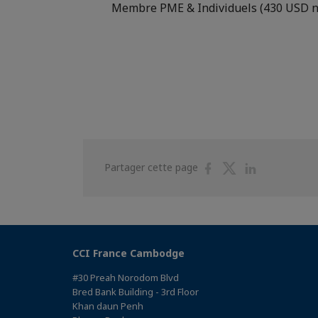
Membre PME & Individuels (430 USD n
Partager
Partager
Partager
Partager cette page
sur
sur
sur
Facebook
Twitter
Linkedin
CCI France Cambodge
#30 Preah Norodom Blvd
Bred Bank Building - 3rd Floor
Khan daun Penh