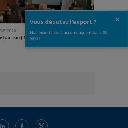
Fermer
Vous débutez l'export ?
/05/2026
Nos experts vous accompagnent dans 95
etour sur] Meet the CEO
pays !