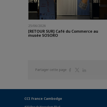
25/06/2026
[RETOUR SUR] Café du Commerce au
musée SOSORO
Partager
Partager
Partager
Partager cette page
sur
sur
sur
Facebook
Twitter
Linkedin
CCI France Cambodge
#30 Preah Norodom Blvd