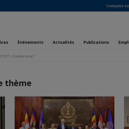
Contactez-n
ices
Événements
Actualités
Publications
Empl
CCIFC x Kanika-boat ?
me thème