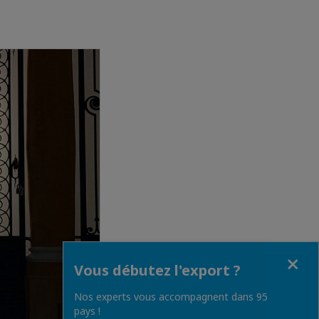
Fermer
Vous débutez l'export ?
Nos experts vous accompagnent dans 95
pays !