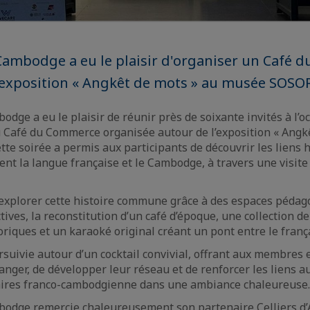
Cambodge a eu le plaisir d'organiser un Café
’exposition « Angkêt de mots » au musée SOSO
dge a eu le plaisir de réunir près de soixante invités à l’o
u Café du Commerce organisée autour de l’exposition « Angk
e soirée a permis aux participants de découvrir les liens h
sent la langue française et le Cambodge, à travers une visit
 explorer cette histoire commune grâce à des espaces pédag
ives, la reconstitution d’un café d’époque, une collection d
riques et un karaoké original créant un pont entre le frança
rsuivie autour d’un cocktail convivial, offrant aux membres e
anger, de développer leur réseau et de renforcer les liens au
ires franco-cambodgienne dans une ambiance chaleureuse.
bodge remercie chaleureusement son partenaire Celliers d’