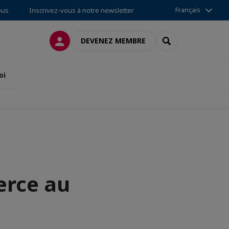
Français
ous
Inscrivez-vous à notre newsletter
CONNEXION
RECHERCHER
DEVENEZ MEMBRE
oi
erce au