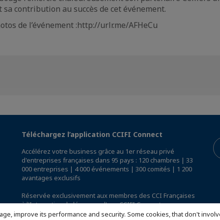
t sa contribution au succès de cet événement.
otos de l’événement :http://urlr.me/AFHeCu
Téléchargez l’application CCIFI Connect
Accélérez votre business grâce au 1er réseau privé
d'entreprises françaises dans 95 pays : 120 chambres | 33
000 entreprises | 4 000 événements | 300 comités | 1 200
avantages exclusifs
Réservée exclusivement aux membres des CCI Françaises
à l'International,
découvrez l'app CCIFI Connect
.
age, improve its performance and security. Some cookies, that don't involv