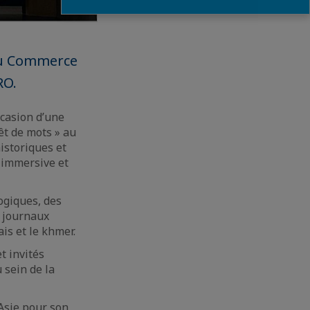
 du Commerce
RO.
ccasion d’une
êt de mots » au
istoriques et
e immersive et
ogiques, des
e journaux
is et le khmer.
t invités
 sein de la
Asie pour son