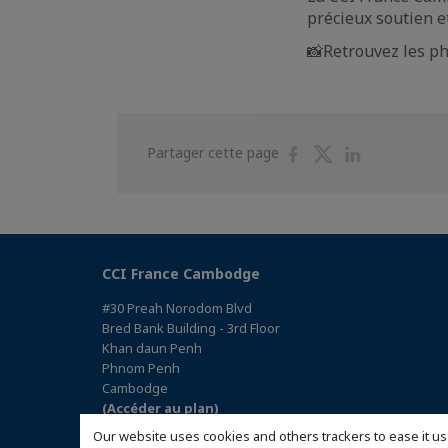
précieux soutien e
📸Retrouvez les ph
Partager
Partager
Partager
Partager cette page
sur
sur
sur
Facebook
Twitter
Linkedin
CCI France Cambodge
#30 Preah Norodom Blvd
Bred Bank Building - 3rd Floor
Khan daun Penh
Phnom Penh
Cambodge
(Accéder au plan)
Our website uses cookies and others trackers to ease it us