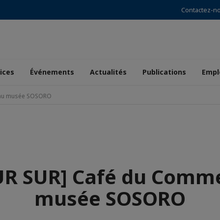
Contactez-n
ices
Événements
Actualités
Publications
Empl
 au musée SOSORO
R SUR] Café du Comm
musée SOSORO