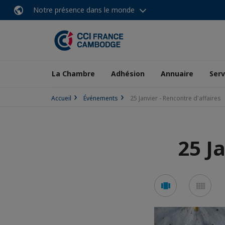
Notre présence dans le monde
La Chambre
Adhésion
Annuaire
Serv
Accueil
Événements
25 Janvier - Rencontre d'affaires
25 J
Voir
Voi
en
en
mode
mo
carousel
mos