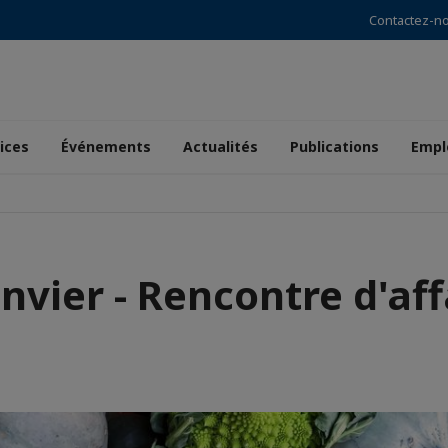
Contactez-n
ices
Événements
Actualités
Publications
Empl
anvier - Rencontre d'aff
r
de
aïque