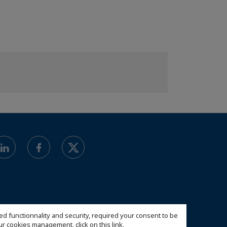
ed functionnality and security, required your consent to be
 our cookies management,
click on this link
.