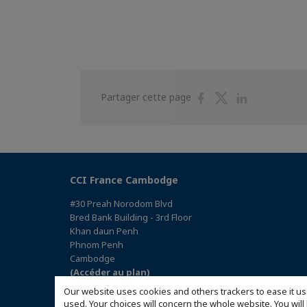
Partager
Partager
Partager
Partager cette page
sur
sur
sur
Facebook
Twitter
Linkedin
CCI France Cambodge
#30 Preah Norodom Blvd
Bred Bank Building - 3rd Floor
Khan daun Penh
Phnom Penh
Cambodge
(Accéder au plan)
Our website uses cookies and others trackers to ease it us
used. Your choices will concern the whole website. You w