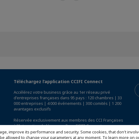
Téléchargez l’application CCIFI Connect
Accélérez votre business grâce au 1er réseau privé
d'entreprises françaises dans 95 pays : 120 chambres | 33
000 entreprises | 4 000 événements | 300 comités | 1 200
avantages exclusifs
Réservée exclusivement aux membres des CCI Françaises
à l'International,
découvrez l'app CCIFI Connect
.
age, improve its performance and security. Some cookies, that don't involv
ill be allowed to change your parameters at any moment. To learn more on