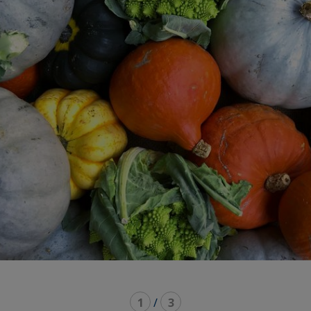
1
/
3