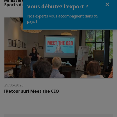
Ministère de l’Éducation, de la Jeunesse et des
Fermer
Sports du Royaume du Cambodge
Vous débutez l'export ?
Nos experts vous accompagnent dans 95
pays !
29/05/2026
[Retour sur] Meet the CEO