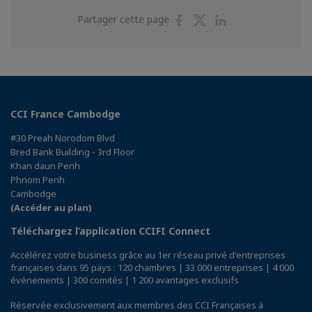
Partager
Partager
Partager
Partager cette page
sur
sur
sur
Facebook
Twitter
Linkedin
CCI France Cambodge
#30 Preah Norodom Blvd
Bred Bank Building - 3rd Floor
Khan daun Penh
Phnom Penh
Cambodge
(Accéder au plan)
Téléchargez l’application CCIFI Connect
Accélérez votre business grâce au 1er réseau privé d'entreprises
françaises dans 95 pays : 120 chambres | 33 000 entreprises | 4 000
événements | 300 comités | 1 200 avantages exclusifs
Réservée exclusivement aux membres des CCI Françaises à