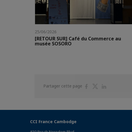
25/06/2026
[RETOUR SUR] Café du Commerce au
musée SOSORO
Partager
Partager
Partager
Partager cette page
sur
sur
sur
Facebook
Twitter
Linkedin
CCI France Cambodge
#30 Preah Norodom Blvd