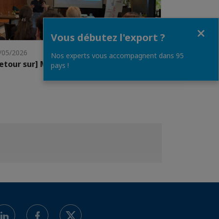
Fermer
Vous débutez l'export ?
/05/2026
Nos experts vous accompagnent dans 95
etour sur] Meet the CEO
pays !