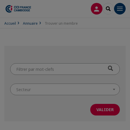
CONNEXION
RECHERCH
Men
Accueil
Annuaire
Trouver un membre
Filtrer
par
mot-
clefs
Secteur