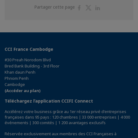
Partager
Partager
Partager
Partager cette page
sur
sur
sur
Facebook
Twitter
Linkedin
CCI France Cambodge
#30 Preah Norodom Blvd
Bred Bank Building - 3rd Floor
Khan daun Penh
Phnom Penh
Cambodge
(Accéder au plan)
Téléchargez l’application CCIFI Connect
Accélérez votre business grâce au 1er réseau privé d'entreprises
françaises dans 95 pays : 120 chambres | 33 000 entreprises | 4 000
événements | 300 comités | 1 200 avantages exclusifs
Réservée exclusivement aux membres des CCI Françaises à