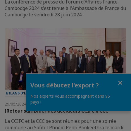
La conférence de presse du Forum d'Affaires France
Cambodge 2024 s'est tenue à l'Ambassade de France du
Cambodge le vendredi 28 juin 2024.
Fermer
Vous débutez l'export ?
BILANS D’ÉVÈNEMENT
Nos experts vous accompagnent dans 95
pays !
29/05/2024
[Retour sur] Dîner des décideurs CCIFC x CCC
La CCIFC et la CCC se sont réunies pour une soirée
commune au Sofitel Phnom Penh Phokeethra le mardi