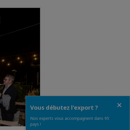
Fermer
Vous débutez l'export ?
Nos experts vous accompagnent dans 95
pays !