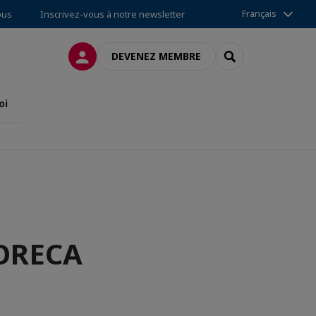
Français
ous
Inscrivez-vous à notre newsletter
CONNEXION
RECHERCHER
DEVENEZ MEMBRE
oi
HORECA