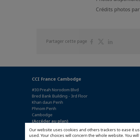
Crédits photos pa
Partager
Partager
Partager
Partager cette page
sur
sur
sur
Facebook
Twitter
Linkedin
CCI France Cambodge
#30 Preah Norodom Blvd
Bred Bank Building - 3rd Floor
Khan daun Penh
Phnom Penh
Cambodge
(Accéder au plan)
Our website uses cookies and others trackers to ease it us
used. Your choices will concern the whole website. You w