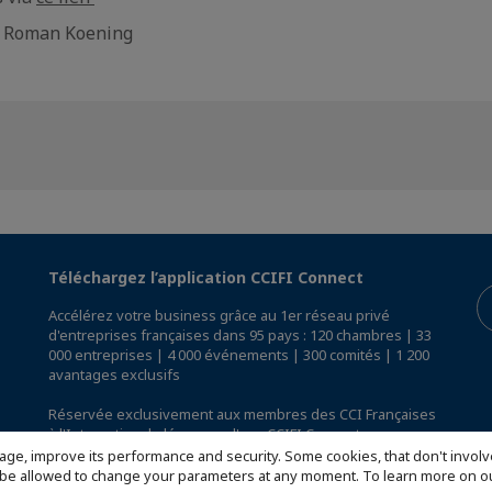
r Roman Koening
Téléchargez l’application CCIFI Connect
Accélérez votre business grâce au 1er réseau privé
d'entreprises françaises dans 95 pays : 120 chambres | 33
000 entreprises | 4 000 événements | 300 comités | 1 200
avantages exclusifs
Réservée exclusivement aux membres des CCI Françaises
à l'International,
découvrez l'app CCIFI Connect
.
age, improve its performance and security. Some cookies, that don't involv
ill be allowed to change your parameters at any moment. To learn more on