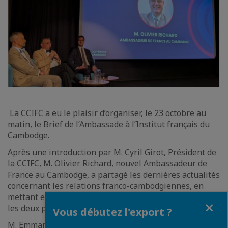
La CCIFC a eu le plaisir d’organiser, le 23 octobre au
matin, le Brief de l’Ambassade à l’Institut français du
Cambodge.
Après une introduction par M. Cyril Girot, Président de
la CCIFC, M. Olivier Richard, nouvel Ambassadeur de
France au Cambodge, a partagé les dernières actualités
concernant les relations franco-cambodgiennes, en
mettant en avant les perspectives de coopération entre
Fermer
les deux pays.
Vous débutez l'export ?
M. Emmanuel Ly-Batallan, Chef du Service économique,