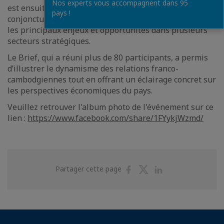
Nos experts vous accompagnent dans 95
est ensuite intervenu pour présenter un aperçu de la
pays !
conjoncture économique du Cambodge, en soulignant
les principaux enjeux et opportunités dans plusieurs
secteurs stratégiques.
Le Brief, qui a réuni plus de 80 participants, a permis
d’illustrer le dynamisme des relations franco-
cambodgiennes tout en offrant un éclairage concret sur
les perspectives économiques du pays.
Veuillez retrouver l'album photo de l'événement sur ce
lien :
https://www.facebook.com/share/1FYykjWzmd/
Partager
Partager
Partager
Partager cette page
sur
sur
sur
Facebook
Twitter
Linkedin