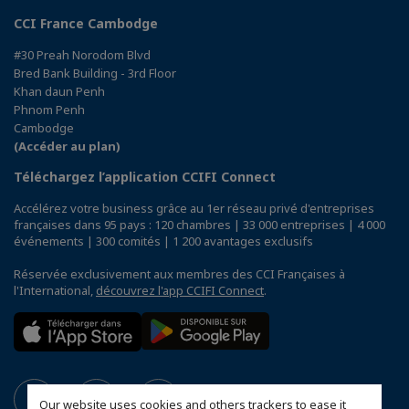
CCI France Cambodge
#30 Preah Norodom Blvd
Bred Bank Building - 3rd Floor
Khan daun Penh
Phnom Penh
Cambodge
(Accéder au plan)
Téléchargez l’application CCIFI Connect
Accélérez votre business grâce au 1er réseau privé d'entreprises
françaises dans 95 pays : 120 chambres | 33 000 entreprises | 4 000
événements | 300 comités | 1 200 avantages exclusifs
Réservée exclusivement aux membres des CCI Françaises à
l'International,
découvrez l'app CCIFI Connect
.
Our website uses cookies and others trackers to ease it