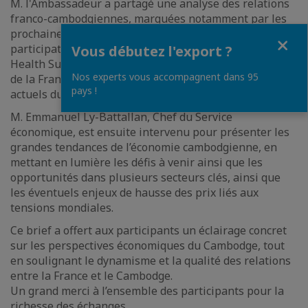
M. l'Ambassadeur a partagé une analyse des relations
franco-cambodgiennes, marquées notamment par les
prochaines échéances internationales telles que la
Fermer
participation du Premier Ministre cambodgien au One
Vous débutez l'export ?
Health Summit en France et l’organisation du Sommet
Nos experts vous accompagnent dans 95
de la Francophonie. Il a également abordé les enjeux
pays !
actuels du pays, notamment dans le contexte régional.
M. Emmanuel Ly-Battallan, Chef du Service
économique, est ensuite intervenu pour présenter les
grandes tendances de l’économie cambodgienne, en
mettant en lumière les défis à venir ainsi que les
opportunités dans plusieurs secteurs clés, ainsi que
les éventuels enjeux de hausse des prix liés aux
tensions mondiales.
Ce brief a offert aux participants un éclairage concret
sur les perspectives économiques du Cambodge, tout
en soulignant le dynamisme et la qualité des relations
entre la France et le Cambodge.
Un grand merci à l’ensemble des participants pour la
richesse des échanges.