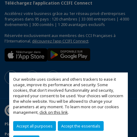
Téléchargez l’application CCIFI Connect
Accélérez votre business grâce au 1er réseau privé d'entreprises
françaises dans 95 pays : 120 chambres | 33 000 entreprises | 4 000
événements | 300 comités | 1 200 avantages exclusifs
Réservée exclusivement aux membres des CCI Françaises à
l'International,
découvrez l'app CCIFI Connect
.
Our website uses cookies and others trackers to ease it
usage, improve its performance and security. Some
cookies, that don't involved functionnality and security,
required your consent to be used. Your choices will concern
the whole website. You will be allowed to change your
parameters at any moment. To learn more on our cookies
management,
click on this link
.
Plan du site
Mentions légales
Accept all purposes
Accept the essentials
Politique de confidentialité
FAQ