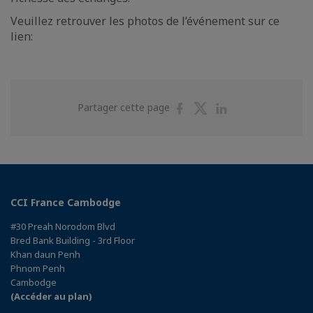
Veuillez retrouver les photos de l’événement sur ce
lien:
Partager
Partager
Partager
Partager cette page
sur
sur
sur
Facebook
Twitter
Linkedin
CCI France Cambodge
#30 Preah Norodom Blvd
Bred Bank Building - 3rd Floor
Khan daun Penh
Phnom Penh
Cambodge
(Accéder au plan)