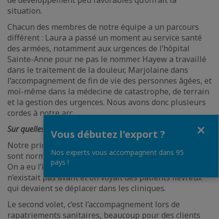
de développement peu favorables qu’offrait la
situation.
Chacun des membres de notre équipe a un parcours
différent : Laura a passé un moment au service santé
des armées, notamment aux urgences de l’hôpital
Sainte-Anne pour ne pas le nommer. Hayew a travaillé
dans le traitement de la douleur, Marjolaine dans
l’accompagnement de fin de vie des personnes âgées, et
moi-même dans la médecine de catastrophe, de terrain
et la gestion des urgences. Nous avons donc plusieurs
cordes à notre arc.
Fermer
Sur quelles activités vous concentrez-vous ?
Vous débutez l'export ?
Notre priorité, c’est les soins à domicile, des soins qui
Nos experts vous accompagnent dans 95
sont normalement réalisés en clinique ou à l’hôpital.
pays !
On a eu l’idée de mettre en place ce service car ça
n’existait pas avant et on voyait des patients fiévreux
qui devaient se déplacer dans les cliniques.
Le second volet, c’est l’accompagnement lors de
rapatriements sanitaires, beaucoup pour des clients