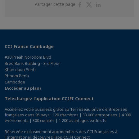
Partager
Partager
Partager
Partager cette page
sur
sur
sur
Facebook
Twitter
Linkedin
CCI France Cambodge
#30 Preah Norodom Blvd
Bred Bank Building - 3rd Floor
Khan daun Penh
Phnom Penh
Cambodge
(Accéder au plan)
Téléchargez l’application CCIFI Connect
Accélérez votre business grâce au 1er réseau privé d'entreprises
françaises dans 95 pays : 120 chambres | 33 000 entreprises | 4 000
événements | 300 comités | 1 200 avantages exclusifs
Réservée exclusivement aux membres des CCI Françaises à
l'International,
découvrez l'app CCIFI Connect
.