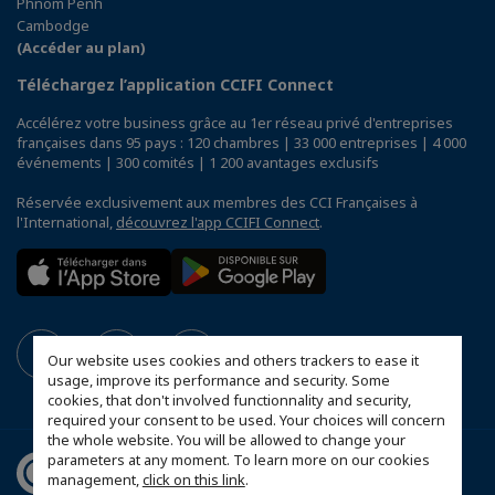
Phnom Penh
Cambodge
(Accéder au plan)
Téléchargez l’application CCIFI Connect
Accélérez votre business grâce au 1er réseau privé d'entreprises
françaises dans 95 pays : 120 chambres | 33 000 entreprises | 4 000
événements | 300 comités | 1 200 avantages exclusifs
Réservée exclusivement aux membres des CCI Françaises à
l'International,
découvrez l'app CCIFI Connect
.
Our website uses cookies and others trackers to ease it
usage, improve its performance and security. Some
cookies, that don't involved functionnality and security,
required your consent to be used. Your choices will concern
the whole website. You will be allowed to change your
parameters at any moment. To learn more on our cookies
management,
click on this link
.