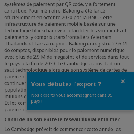
systèmes de paiement par QR code, y a fortement
contribué. Pour mémoire, Bakong a été lancé
officiellement en octobre 2020 par la BNC. Cette
infrastructure de paiement mobile basée sur une
technologie blockchain vise à faciliter les virements et
paiements, y compris transfrontaliers (Vietnam,
Thaïlande et Laos à ce jour). Bakong enregistre 27,6 M
de comptes, disponibles pour le paiement numérique
avec plus de 2,9 M de magasins et de services dans tout
le pays à la fin de 2023. Le Cambodge a ainsi fait un
saut technologique alors que son système de cartes de
paiement était en retard. Les paiements mobiles
Fermer
continuent de se développer, plébiscités par une
Vous débutez l'export ?
population jeune et connectée : le pays compte 19
Nos experts vous accompagnent dans 95
millions de smartphones pour 17 millions d’habitants.
pays !
Et les commerçants intègrent pleinement les
paiements mobiles à leurs stratégies commerciales.
Canal de liaison entre le réseau fluvial et la mer
Le Cambodge prévoit de commencer cette année les