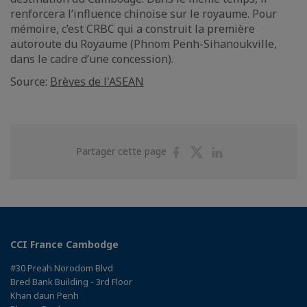
renforcera l’influence chinoise sur le royaume. Pour
mémoire, c’est CRBC qui a construit la première
autoroute du Royaume (Phnom Penh-Sihanoukville,
dans le cadre d’une concession).
Source:
Brèves de l'ASEAN
Partager
Partager
Partager
Partager cette page
sur
sur
sur
Facebook
Twitter
Linkedin
CCI France Cambodge
#30 Preah Norodom Blvd
Bred Bank Building - 3rd Floor
Khan daun Penh