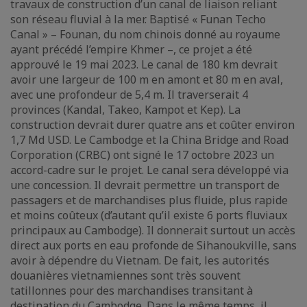
travaux de construction d’un canal de liaison reliant
son réseau fluvial à la mer. Baptisé « Funan Techo
Canal » – Founan, du nom chinois donné au royaume
ayant précédé l’empire Khmer –, ce projet a été
approuvé le 19 mai 2023. Le canal de 180 km devrait
avoir une largeur de 100 m en amont et 80 m en aval,
avec une profondeur de 5,4 m. Il traverserait 4
provinces (Kandal, Takeo, Kampot et Kep). La
construction devrait durer quatre ans et coûter environ
1,7 Md USD. Le Cambodge et la China Bridge and Road
Corporation (CRBC) ont signé le 17 octobre 2023 un
accord-cadre sur le projet. Le canal sera développé via
une concession. Il devrait permettre un transport de
passagers et de marchandises plus fluide, plus rapide
et moins coûteux (d’autant qu’il existe 6 ports fluviaux
principaux au Cambodge). Il donnerait surtout un accès
direct aux ports en eau profonde de Sihanoukville, sans
avoir à dépendre du Vietnam. De fait, les autorités
douanières vietnamiennes sont très souvent
tatillonnes pour des marchandises transitant à
destination du Cambodge. Dans le même temps, il