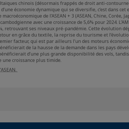
taïques chinois (désormais frappés de droit anti-contourne
s d’une économie dynamique qui se diversifie, c’est dans cet 
e macroéconomique de l’ASEAN + 3 (ASEAN, Chine, Corée, Jap
 cambodgienne avec une croissance de 5,6% pour 2024. L’AM
5%, retrouvant ses niveaux pré-pandémie. Cette évolution dé
 retour en grâce du textile, la reprise du tourisme et l’évoluti
remier facteur, qui est par ailleurs l’un des moteurs économ
 bénéficierait de la hausse de la demande dans les pays déve
énéficierait d’une plus grande disponibilité des vols, tandis
e une croissance plus timide.
l'ASEAN.