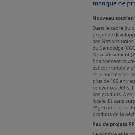
manque de proj
Nouveau soutien 
Dans le cadre du 
projet de développ
des Nations unies 
du Cambodge (CGCC
l’investissement (I
financement mixte,
est confrontée à p
et problèmes de s
plus de 100 entrep
relever ces défis. I
des produits. À ce 
locale. Et sans su
l’Agriculture, en 2
produits de la pêc
Peu de projets P
Le nombre et le v