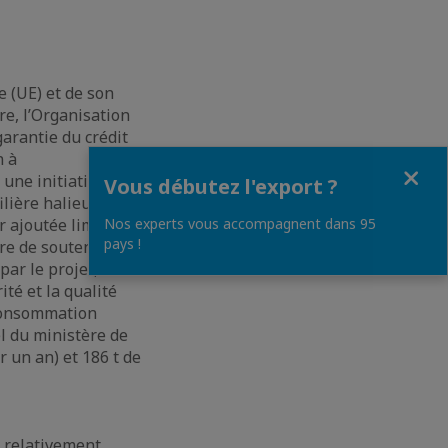
 (UE) et de son
re, l’Organisation
arantie du crédit
n à
Fermer
 une initiative de
Vous débutez l'export ?
ilière halieutique
r ajoutée limitée
Nos experts vous accompagnent dans 95
pays !
re de soutenir
ar le projet, à
ité et la qualité
a consommation
el du ministère de
r un an) et 186 t de
 relativement