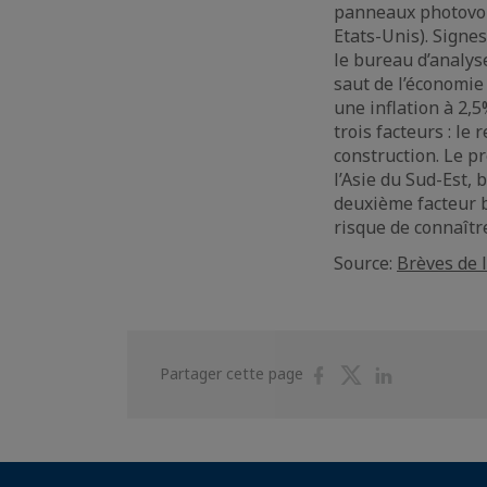
panneaux photovol
Etats-Unis). Signe
le bureau d’analys
saut de l’économie
une inflation à 2,
trois facteurs : le
construction. Le p
l’Asie du Sud-Est,
deuxième facteur b
risque de connaîtr
Source:
Brèves de 
Partager
Partager
Partager
Partager cette page
sur
sur
sur
Facebook
Twitter
Linkedin