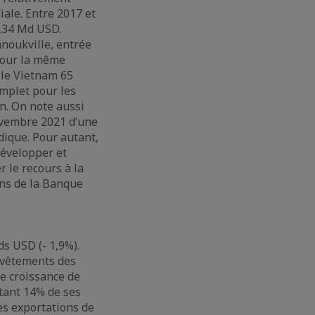
iale. Entre 2017 et
1,34 Md USD.
noukville, entrée
pour la même
 le Vietnam 65
omplet pour les
on. On note aussi
ovembre 2021 d’une
idique. Pour autant,
développer et
r le recours à la
ons de la Banque
s USD (- 1,9%).
 vêtements des
e croissance de
tant 14% de ses
es exportations de