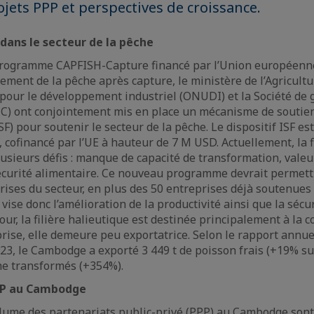
ets PPP et perspectives de croissance.
dans le secteur de la pêche
programme CAPFISH-Capture financé par l’Union européenne
ement de la pêche après capture, le ministère de l’Agricultu
pour le développement industriel (ONUDI) et la Société de g
) ont conjointement mis en place un mécanisme de soutie
SF) pour soutenir le secteur de la pêche. Le dispositif ISF est
 cofinancé par l’UE à hauteur de 7 M USD. Actuellement, la f
lusieurs défis : manque de capacité de transformation, valeu
écurité alimentaire. Ce nouveau programme devrait permett
rises du secteur, en plus des 50 entreprises déjà soutenues p
l vise donc l’amélioration de la productivité ainsi que la sécur
jour, la filière halieutique est destinée principalement à l
rprise, elle demeure peu exportatrice. Selon le rapport annu
023, le Cambodge a exporté 3 449 t de poisson frais (+19% su
he transformés (+354%).
PP au Cambodge
olume des partenariats public-privé (PPP) au Cambodge sont