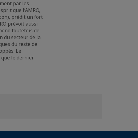
ment par les
esprit que l’AMRO,
on), prédit un fort
RO prévoit aussi
pend toutefois de
on du secteur de la
iques du reste de
loppés. Le
 que le dernier