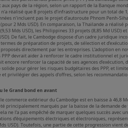
t aux pays de la région, selon un rapport de la Banque mond
n'a réalisé que 8 projets d’infrastructure pour un total de 
nées n'incluent pas le projet d'autoroute Phnom Penh-Siha
 (pour 2 Mds USD). En comparaison, la Thaïlande a réalisé 
 (9,53 Mds USD), les Philippines 33 projets (8,85 Md USD) et
USD). De fait, le Cambodge dispose d’un cadre juridique inc
 termes de préparation de projets, de sélection et d’exécuti
proposés directement par les entreprises. L’adoption en n
s PPP devrait aider à renforcer le cadre institutionnel et jur
t encore renforcer la capacité de ses agences d’exécution, 
solide pour gérer les risques budgétaires des PPP, et limite
e et privilégier des appels d'offres, selon les recommandati
 le Grand bond en avant
 le commerce extérieur du Cambodge est en baisse à 46,8 Md
été principalement marqués par la baisse de la demande de
ela ne l’a pas empêché de marquer quelques succès avec un
tions d’équipements électriques et électroniques, représen
Mds USD). Toutefois, une partie de cette progression vient d