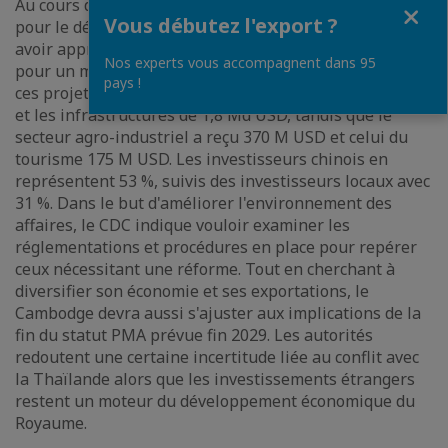
Au cours des huit premiers mois de 2025, le Conseil
Fermer
Vous débutez l'export ?
pour le développement du Cambodge (CDC) annonce
avoir approuvé 491 projets d’investissement (+71 %)
Nos experts vous accompagnent dans 95
pour un montant total de 7,2 Md USD (+50 %). Parmi
pays !
ces projets, le secteur manufacturier a reçu 5 Md USD
et les infrastructures de 1,8 Md USD, tandis que le
secteur agro-industriel a reçu 370 M USD et celui du
tourisme 175 M USD. Les investisseurs chinois en
représentent 53 %, suivis des investisseurs locaux avec
31 %. Dans le but d'améliorer l'environnement des
affaires, le CDC indique vouloir examiner les
réglementations et procédures en place pour repérer
ceux nécessitant une réforme. Tout en cherchant à
diversifier son économie et ses exportations, le
Cambodge devra aussi s'ajuster aux implications de la
fin du statut PMA prévue fin 2029. Les autorités
redoutent une certaine incertitude liée au conflit avec
la Thaïlande alors que les investissements étrangers
restent un moteur du développement économique du
Royaume.