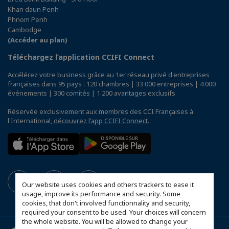
Khan daun Penh
Phnom Penh
Cambodge
(Accéder au plan)
Téléchargez l’application CCIFI Connect
Accélérez votre business grâce au 1er réseau privé d'entreprises
françaises dans 95 pays : 120 chambres | 33 000 entreprises | 4 000
événements | 300 comités | 1 200 avantages exclusifs
Réservée exclusivement aux membres des CCI Françaises à
l'International,
découvrez l'app CCIFI Connect
.
Our website uses cookies and others trackers to ease it
usage, improve its performance and security. Some
cookies, that don't involved functionnality and security,
required your consent to be used. Your choices will concern
the whole website. You will be allowed to change your