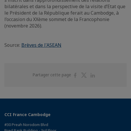
s'inscrit dans l’approfondissement des relations
bilatérales et dans la perspective de la visite d’Etat que
le Président de la République ferait au Cambodge, à
l’occasion du XXème sommet de la Francophonie
(novembre 2026).
Source:
Brèves de l'ASEAN
Partager
Partager
Partager
Partager cette page
sur
sur
sur
Facebook
Twitter
Linkedin
CCI France Cambodge
#30 Preah Norodom Blvd
Bred Bank Building - 3rd Floor