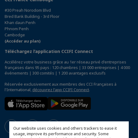
#30 Preah Norodom Blvd
Bred Bank Building - 3rd Floor
Khan daun Penh
Phnom Penh
Cambodge
(Accéder au plan)
Téléchargez l’application CCIFI Connect
Accélérez votre business grâce au 1er réseau privé d'entreprises
françaises dans 95 pays : 120 chambres | 33 000 entreprises | 4 000
événements | 300 comités | 1 200 avantages exclusifs
Réservée exclusivement aux membres des CCI Françaises à
l'International,
découvrez l'app CCIFI Connect
.
Our website uses cookies and others trackers to ease it
usage, improve its performance and security. Some