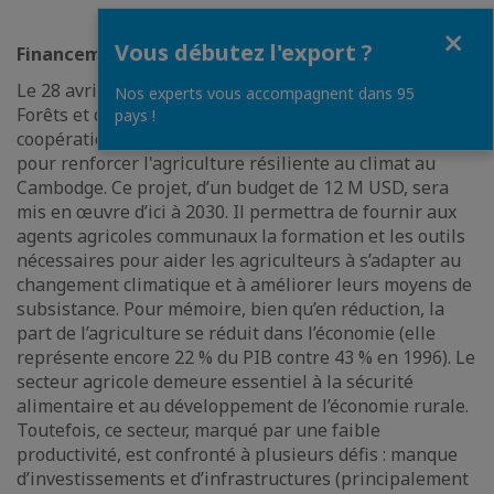
Fermer
Vous débutez l'export ?
Financement coréen pour l’agriculture résiliente
Le 28 avril 2025, le ministère de l'Agriculture, des
Nos experts vous accompagnent dans 95
Forêts et de la Pêche (MAFF) et l'Agence coréenne de
pays !
coopération internationale (KOICA) ont signé un accord
pour renforcer l'agriculture résiliente au climat au
Cambodge. Ce projet, d’un budget de 12 M USD, sera
mis en œuvre d’ici à 2030. Il permettra de fournir aux
agents agricoles communaux la formation et les outils
nécessaires pour aider les agriculteurs à s’adapter au
changement climatique et à améliorer leurs moyens de
subsistance. Pour mémoire, bien qu’en réduction, la
part de l’agriculture se réduit dans l’économie (elle
représente encore 22 % du PIB contre 43 % en 1996). Le
secteur agricole demeure essentiel à la sécurité
alimentaire et au développement de l’économie rurale.
Toutefois, ce secteur, marqué par une faible
productivité, est confronté à plusieurs défis : manque
d’investissements et d’infrastructures (principalement