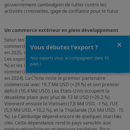
gouvernement cambodgien de lutter contre les
activités criminelles, gage de confiance pour le futur.
Un commerce extérieur en plein développement
Selon les douanes cambodgiennes, les échanges
Fermer
commerciaux du Cambodge ont atteint 65,24 Md USD
Vous débutez l'export ?
en 2025, soit une hausse de 18 % en glissement annuel.
Nos experts vous accompagnent dans 95
Les exportations se sont élevées à 31,3 Md USD (+16,9
pays !
%) et les importations à 34 Md USD (+18,32%). Le déficit
commercial s’est donc dégradé à 2,7 Md UD (2 Md USD
en 2024). La Chine reste le premier partenaire
commercial avec 19,7 Md USD (+29 %) et son premier
déficit (16,4 Md USD). Les Etats-Unis occupent la
deuxième place avec plus de 13 M USD (+29,2 %).
Viennent ensuite le Vietnam (7,8 Md USD, -1 %), l’UE
(5,9 Md USD, +10,2 %), et la Thaïlande (3,6 Md USD, -15
%). Le Cambodge dépend encore de quelques marchés
clés. Cette dépendance rend le pays sensible aux
enjeux géopolitiques et tensions tarifaires. Pour