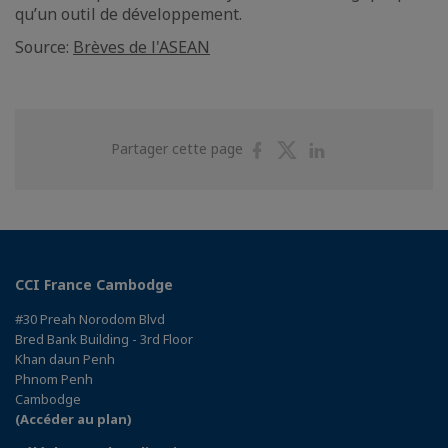
qu’un outil de développement.
Source:
Brèves de l'ASEAN
Partager
Partager
Partager
Partager cette page
sur
sur
sur
Facebook
Twitter
Linkedin
CCI France Cambodge
#30 Preah Norodom Blvd
Bred Bank Building - 3rd Floor
Khan daun Penh
Phnom Penh
Cambodge
(Accéder au plan)