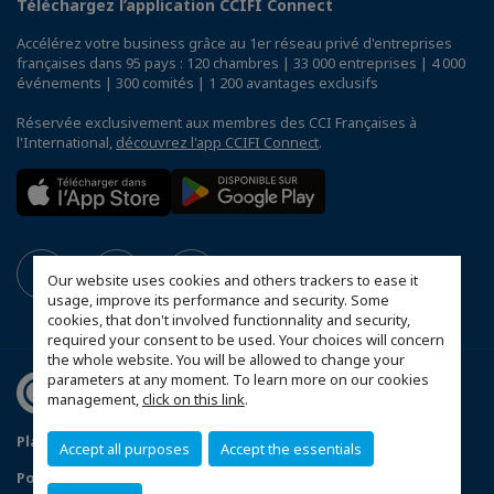
Téléchargez l’application CCIFI Connect
Accélérez votre business grâce au 1er réseau privé d'entreprises
françaises dans 95 pays : 120 chambres | 33 000 entreprises | 4 000
événements | 300 comités | 1 200 avantages exclusifs
Réservée exclusivement aux membres des CCI Françaises à
l'International,
découvrez l'app CCIFI Connect
.
Our website uses cookies and others trackers to ease it
usage, improve its performance and security. Some
cookies, that don't involved functionnality and security,
required your consent to be used. Your choices will concern
the whole website. You will be allowed to change your
parameters at any moment. To learn more on our cookies
management,
click on this link
.
Plan du site
Mentions légales
Accept all purposes
Accept the essentials
Politique de confidentialité
FAQ