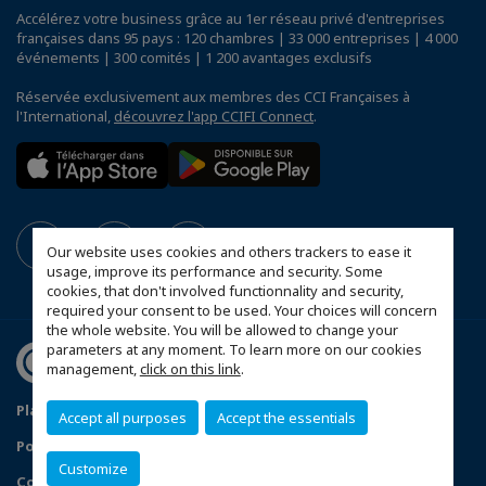
Accélérez votre business grâce au 1er réseau privé d'entreprises
françaises dans 95 pays : 120 chambres | 33 000 entreprises | 4 000
événements | 300 comités | 1 200 avantages exclusifs
Réservée exclusivement aux membres des CCI Françaises à
l'International,
découvrez l'app CCIFI Connect
.
Our website uses cookies and others trackers to ease it
usage, improve its performance and security. Some
cookies, that don't involved functionnality and security,
required your consent to be used. Your choices will concern
the whole website. You will be allowed to change your
parameters at any moment. To learn more on our cookies
management,
click on this link
.
Plan du site
Mentions légales
Accept all purposes
Accept the essentials
Politique de confidentialité
FAQ
Customize
Configurer vos préférences cookies