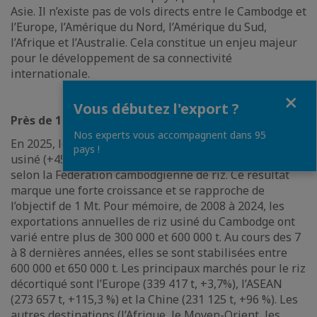
Asie. Il n’existe pas de vols directs entre le Cambodge et
l’Europe, l’Amérique du Nord, l’Amérique du Sud,
l’Afrique et l’Australie. Cela constitue un enjeu majeur
pour le développement de sa connectivité
internationale.
Fermer
Vous débutez l'export ?
Près de 1 million de tonnes à l’exportation
Nos experts vous accompagnent dans 95
En 2025, le Cambodge a exporté plus de 940 000 t de riz
pays !
usiné (+45 %), pour une valeur de 602 M USD (+22,6 %),
selon la Fédération cambodgienne de riz. Ce résultat
marque une forte croissance et se rapproche de
l’objectif de 1 Mt. Pour mémoire, de 2008 à 2024, les
exportations annuelles de riz usiné du Cambodge ont
varié entre plus de 300 000 et 600 000 t. Au cours des 7
à 8 dernières années, elles se sont stabilisées entre
600 000 et 650 000 t. Les principaux marchés pour le riz
décortiqué sont l’Europe (339 417 t, +3,7%), l’ASEAN
(273 657 t, +115,3 %) et la Chine (231 125 t, +96 %). Les
autres destinations (l’Afrique, le Moyen-Orient, les