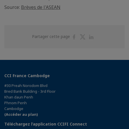
Source:
Brèves de l'ASEAN
Partager
Partager
Partager
Partager cette page
sur
sur
sur
Facebook
Twitter
Linkedin
CCI France Cambodge
#30 Preah Norodom Blvd
Bred Bank Building - 3rd Floor
Khan daun Penh
Phnom Penh
Cambodge
(Accéder au plan)
Téléchargez l’application CCIFI Connect